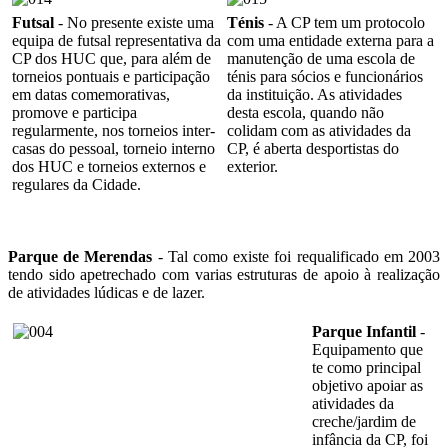
Futsal
- No presente existe uma
Ténis
- A CP tem um protocolo
equipa de futsal representativa da
com uma entidade externa para a
CP dos HUC que, para além de
manutenção de uma escola de
torneios pontuais e participação
ténis para sócios e funcionários
em datas comemorativas,
da instituição. As atividades
promove e participa
desta escola, quando não
regularmente, nos torneios inter-
colidam com as atividades da
casas do pessoal, torneio interno
CP, é aberta desportistas do
dos HUC e torneios externos e
exterior.
regulares da Cidade.
Parque de Merendas
- Tal como existe foi requalificado em 2003
tendo sido apetrechado com varias estruturas de apoio à realização
de atividades lúdicas e de lazer.
Parque Infantil
-
Equipamento que
te como principal
objetivo apoiar as
atividades da
creche/jardim de
infância da CP, foi