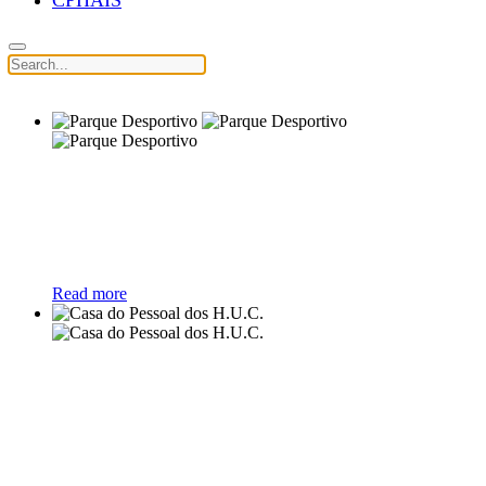
CPHAIS
Parque Desportivo
Parque desportivo que será
destruído
na sequência da edificação do
silo 1 de acordo com o Plano de Mobilidade apresentado, no dia 29
de abril do corrente, pelo Conselho de Administração da ULS de
Coimbra,
Read more
Casa do Pessoal dos H.U.C.
Organização sem fins lucrativos
“…criada para conceder ao pessoal dos H.U.C. e seus familiares,
benefícios de assistência social e aperfeiçoamento profissional,
cultura, recreio…”