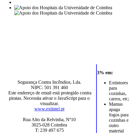
Apoio dos Hospitais da Universidade de
Coimbra
Os diversos Corpos Sociais da CP contaram sempre, ao longo da
existência da instituição, com a colaboração e apoio inestimável,
sobe as mais diversas formas, dos vários Conselhos de Administração
dos Hospitais da Universidade de Coimbra.
3% em:
Segurança Contra Incêndios, Lda.
Extintores
NIPC: 501 391 460
para
Este endereço de email está protegido contra
cozinhas,
piratas. Necessita ativar o JavaScript para o
carros, etc;
visualizar.
Mantas
www.extintel.pt
apaga
fogos para
Rua Alto da Relvinha, Nº10
cozinhas e
3025-028 Coimbra
outro
T: 239 497 675
material